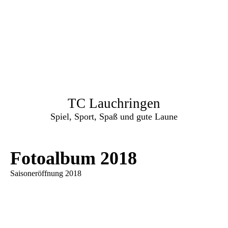
TC Lauchringen
Spiel, Sport, Spaß und gute Laune
Fotoalbum 2018
Saisoneröffnung 2018
WP_20180505_11_15_32_Pro
WP_20180505_11_14_46_Pro