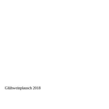
WP_20180421_10_49_37_Pro
WP_20180421_10_50_21_Pro
Glühweinplausch 2018
WP_20180114_14_51_40_Pro 1
WP_20180114_14_51_48_Pro 1