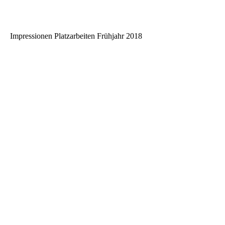
WP_20180505_11_17_21_Pro
Impressionen Platzarbeiten Frühjahr 2018