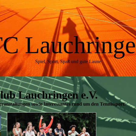
C Lauchring
Spiel, Sport, Spaß und gute Laune
ub Lauchringen e.V.
eranstaltungen sowie Interessantes rund um den Tennissport!